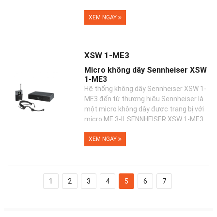
của ngư...
XEM NGAY
XSW 1-ME3
Micro không dây Sennheiser XSW
1-ME3
Hệ thống không dây Sennheiser XSW 1-
ME3 đến từ thương hiệu Sennheiser là
một micro không dây được trang bị với
micro ME 3-II. SENNHEISER XSW 1-ME3
là loại micro không d...
XEM NGAY
1
2
3
4
5
6
7