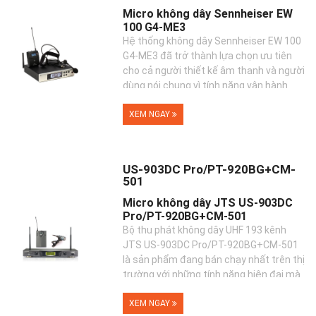
Micro không dây Sennheiser EW
100 G4-ME3
Hệ thống không dây Sennheiser EW 100
G4-ME3 đã trở thành lựa chọn ưu tiên
cho cả người thiết kế âm thanh và người
dùng nói chung vì tính năng vận hành
đơn gi�...
XEM NGAY
US-903DC Pro/PT-920BG+CM-
501
Micro không dây JTS US-903DC
Pro/PT-920BG+CM-501
Bộ thu phát không dây UHF 193 kênh
JTS US-903DC Pro/PT-920BG+CM-501
là sản phẩm đang bán chạy nhất trên thị
trường với những tính năng hiện đại mà
nhà sản xuất ...
XEM NGAY