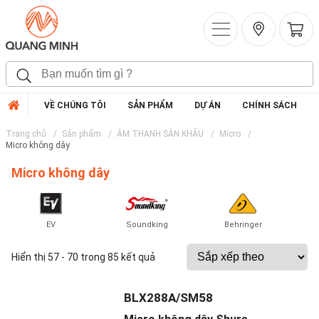
VỀ CHÚNG TÔI
SẢN PHẨM
DỰ ÁN
CHÍNH SÁCH
Trang chủ
Sản phẩm
ÂM THANH SÂN KHẤU
Micro
Micro không dây
Micro không dây
EV
Soundking
Behringer
Hiển thị 57 - 70 trong 85 kết quả
BLX288A/SM58