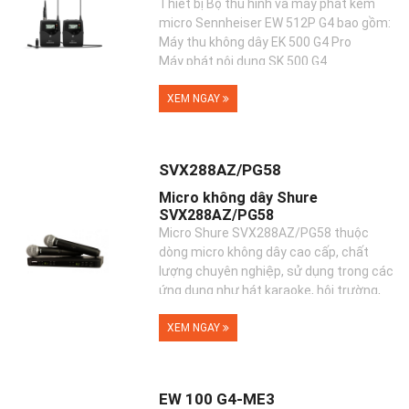
Thiết bị Bộ thu hình và máy phát kèm
micro Sennheiser EW 512P G4 bao gồm:
Máy thu không dây EK 500 G4 Pro
Máy phát nội dung SK 500 G4
Microphone clip MKE 2
XEM NGAY
SVX288AZ/PG58
Micro không dây Shure
SVX288AZ/PG58
Micro Shure SVX288AZ/PG58 thuộc
dòng micro không dây cao cấp, chất
lượng chuyên nghiệp, sử dụng trong các
ứng dụng như hát karaoke, hội trường,
sân khấu, hội họp....
XEM NGAY
EW 100 G4-ME3