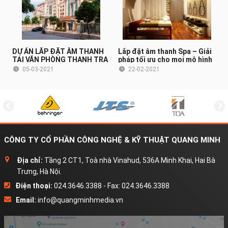
DỰ ÁN LẮP ĐẶT ÂM THANH
Lắp đặt âm thanh Spa – Giải
TẠI VĂN PHÒNG THANH TRA
pháp tối ưu cho mọi mô hình
CHÍNH PHỦ (HÀ NỘI)
Spa
05-03-2021
22-02-2021
CÔNG TY CỔ PHẦN CÔNG NGHỆ & KỸ THUẬT QUANG MINH
Địa chỉ:
Tầng 2 CT1, Toà nhà Vinahud, 536A Minh Khai, Hai Bà
Trưng, Hà Nội.
Điện thoại:
024.3646.3388 - Fax: 024.3646.3388
Email:
info@quangminhmedia.vn