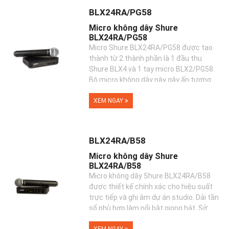
BLX24RA/PG58
Micro không dây Shure
BLX24RA/PG58
Micro Shure BLX24RA/PG58 được tạo
thành từ 2 thành phần là 1 đầu thu
Shure BLX4 và 1 tay micro BLX2/PG58.
Bộ micro không dây này gây ấn tượng
cho người dùng ngay từ ...
XEM NGAY
BLX24RA/B58
Micro không dây Shure
BLX24RA/B58
Micro không dây Shure BLX24RA/B58
được thiết kế chính xác cho hiệu suất
trực tiếp và ghi âm dự án studio. Dải tần
số phù hợp làm nổi bật giọng hát. Sở
hữu...