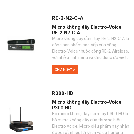
RE-2-N2-C-A
Micro không dây Electro-Voice
RE-2-N2-C-A
Micro không dây cầm tay RE-2-N2-C-A là
dòng sản phẩm cao cấp của hãng
Electro-Voice thuộc dòng RE-2 Wireless,
với nhiều tính năng và ứng dụng ưu việt ,
được nhiều...
XEM NGAY
R300-HD
Micro không dây Electro-Voice
R300-HD
Bộ micro không dây cầm tay R300-HD là
bộ micro không dây của thương hiệu
Electro Voice. Micro siêu phẩm này nhận
được rất nhiều lời khen và sự hài lòng