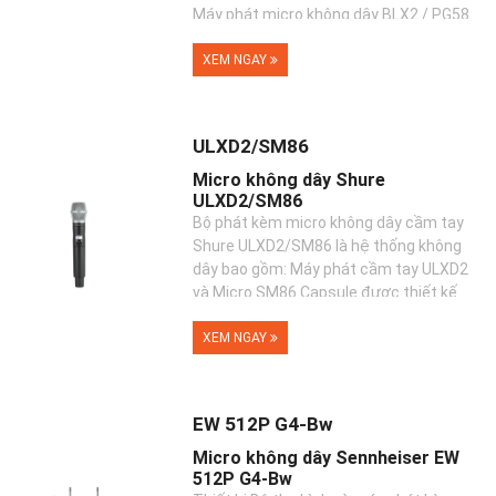
Máy phát micro không dây BLX2 / PG58
Handheld
XEM NGAY
ULXD2/SM86
Micro không dây Shure
ULXD2/SM86
Bộ phát kèm micro không dây cầm tay
Shure ULXD2/SM86 là hệ thống không
dây bao gồm: Máy phát cầm tay ULXD2
và Micro SM86 Capsule được thiết kế
để tương thích với ...
XEM NGAY
EW 512P G4-Bw
Micro không dây Sennheiser EW
512P G4-Bw