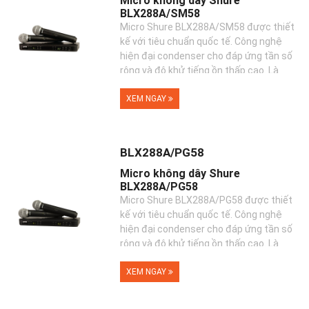
Micro không dây Shure
BLX288A/SM58
Micro Shure BLX288A/SM58 được thiết
kế với tiêu chuẩn quốc tế. Công nghệ
hiện đại condenser cho đáp ứng tần số
rộng và độ khử tiếng ồn thấp cao. Là
sự...
XEM NGAY
BLX288A/PG58
Micro không dây Shure
BLX288A/PG58
Micro Shure BLX288A/PG58 được thiết
kế với tiêu chuẩn quốc tế. Công nghệ
hiện đại condenser cho đáp ứng tần số
rộng và độ khử tiếng ồn thấp cao. Là
sự...
XEM NGAY