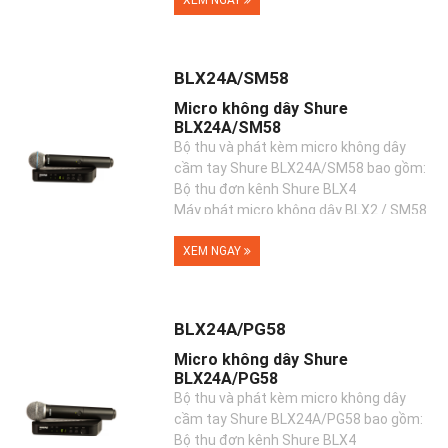
XEM NGAY
BLX24A/SM58
Micro không dây Shure
BLX24A/SM58
Bộ thu và phát kèm micro không dây
cầm tay Shure BLX24A/SM58 bao gồm:
Bộ thu đơn kênh Shure BLX4
Máy phát micro không dây BLX2 / SM58
XEM NGAY
BLX24A/PG58
Micro không dây Shure
BLX24A/PG58
Bộ thu và phát kèm micro không dây
cầm tay Shure BLX24A/PG58 bao gồm:
Bộ thu đơn kênh Shure BLX4