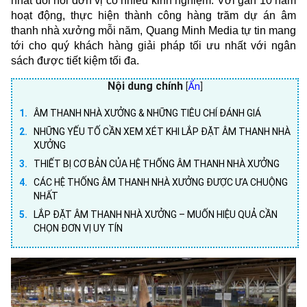
nhất đòi hỏi đơn vị có nhiều kinh nghiệm. Với gần 10 năm
hoạt động, thực hiện thành công hàng trăm dự án âm
thanh nhà xưởng mỗi năm, Quang Minh Media tự tin mang
tới cho quý khách hàng giải pháp tối ưu nhất với ngân
sách được tiết kiệm tối đa.
Nội dung chính
[
Ẩn
]
ÂM THANH NHÀ XƯỞNG & NHỮNG TIÊU CHÍ ĐÁNH GIÁ
NHỮNG YẾU TỐ CẦN XEM XÉT KHI LẮP ĐẶT ÂM THANH NHÀ
XƯỞNG
THIẾT BỊ CƠ BẢN CỦA HỆ THỐNG ÂM THANH NHÀ XƯỞNG
CÁC HỆ THỐNG ÂM THANH NHÀ XƯỞNG ĐƯỢC ƯA CHUỘNG
NHẤT
LẮP ĐẶT ÂM THANH NHÀ XƯỞNG – MUỐN HIỆU QUẢ CẦN
CHỌN ĐƠN VỊ UY TÍN