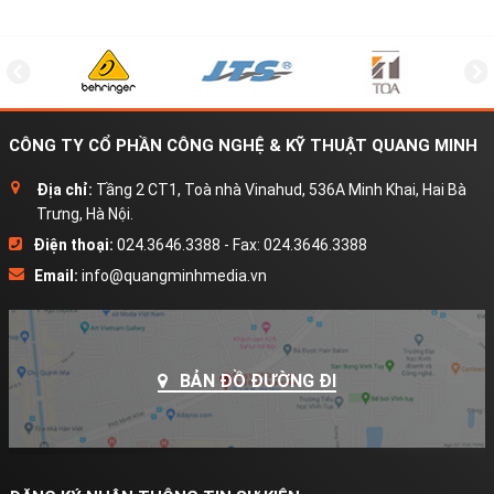
CÔNG TY CỔ PHẦN CÔNG NGHỆ & KỸ THUẬT QUANG MINH
Địa chỉ:
Tầng 2 CT1, Toà nhà Vinahud, 536A Minh Khai, Hai Bà
Trưng, Hà Nội.
Điện thoại:
024.3646.3388 - Fax: 024.3646.3388
Email:
info@quangminhmedia.vn
BẢN ĐỒ ĐƯỜNG ĐI