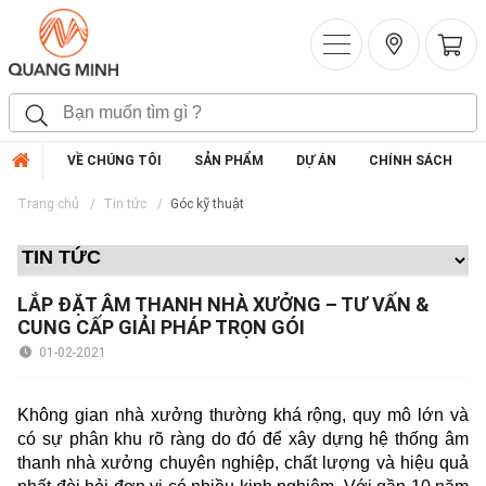
VỀ CHÚNG TÔI
SẢN PHẨM
DỰ ÁN
CHÍNH SÁCH
Trang chủ
Tin tức
Góc kỹ thuật
LẮP ĐẶT ÂM THANH NHÀ XƯỞNG – TƯ VẤN &
CUNG CẤP GIẢI PHÁP TRỌN GÓI
01-02-2021
Không gian nhà xưởng thường khá rộng, quy mô lớn và
có sự phân khu rõ ràng do đó để xây dựng hệ thống âm
thanh nhà xưởng chuyên nghiệp, chất lượng và hiệu quả