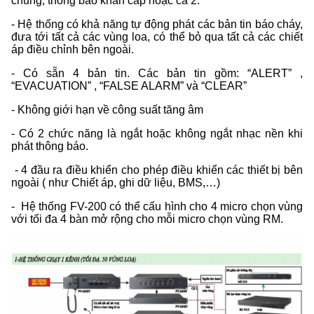
chung, thông báo khẩn cấp hoặc cả 2.
- Hệ thống có khả năng tự động phát các bản tin báo cháy,
đưa tới tất cả các vùng loa, có thể bỏ qua tất cả các chiết
áp điều chỉnh bên ngoài.
-
Có sẵn 4 bản tin. Các bản tin gồm:
“ALERT” ,
“EVACUATION” , “FALSE ALARM” và “CLEAR”
- Không giới hạn về công suất tăng âm
- Có 2 chức năng là ngắt hoặc không ngắt nhạc nền khi
phát thông báo.
- 4 đầu ra điều khiển cho phép điều khiển các thiết bị bên
ngoài ( như Chiết áp, ghi dữ
liệu, BMS,…)
- Hệ thống FV-200 có thể cấu hình cho 4 micro chọn vùng
với tối đa 4 bàn mở rộng cho
mỗi micro chọn vùng RM.