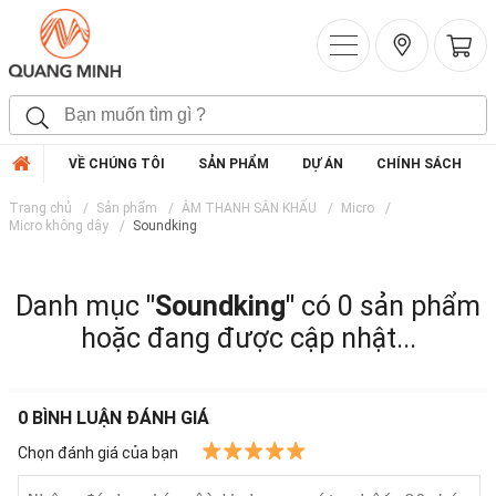
VỀ CHÚNG TÔI
SẢN PHẨM
DỰ ÁN
CHÍNH SÁCH
Trang chủ
Sản phẩm
ÂM THANH SÂN KHẤU
Micro
Micro không dây
Soundking
Danh mục
"Soundking"
có 0 sản phẩm
hoặc đang được cập nhật...
0
BÌNH LUẬN ĐÁNH GIÁ
Chọn đánh giá của bạn