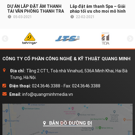
DỰ ÁN LẮP ĐẶT ÂM THANH
Lắp đặt âm thanh Spa – Giải
TẠI VĂN PHÒNG THANH TRA
pháp tối ưu cho mọi mô hình
CHÍNH PHỦ (HÀ NỘI)
Spa
05-03-2021
22-02-2021
CÔNG TY CỔ PHẦN CÔNG NGHỆ & KỸ THUẬT QUANG MINH
Địa chỉ:
Tầng 2 CT1, Toà nhà Vinahud, 536A Minh Khai, Hai Bà
Trưng, Hà Nội.
Điện thoại:
024.3646.3388 - Fax: 024.3646.3388
Email:
info@quangminhmedia.vn
BẢN ĐỒ ĐƯỜNG ĐI