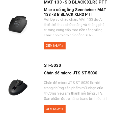
MAT 133 -S B BLACK XLR3 PTT
Micro cổ ngỗng Sennheiser MAT
133 -S B BLACK XLR3 PTT
Với lớp vỏ chắc chắn, MAT 133 được
thiết kế theo chức năng và không phô
trương cung cấp một nền tảng vững
chắc cho micro cổ ngỗng XLR3.
XEM NGAY
ST-5030
Chân đế micro JTS ST-5030
Chân đế micro JTS ST-5030 là một
trong những sản phẩm mũi nhọn của
thương hiệu âm thanh nổi tiếng JTS.
Sản phẩm được hãng trang bị nhiều tính
năng độc đá...
XEM NGAY