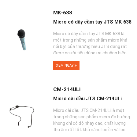
MK-638
Micro có dây cầm tay JTS MK-638
Micro có dây cầm tay JTS MK-638 là
một trong những sản phẩm micro khá
nổi bật của thương hiệu JTS đang rất
được người tiêu dùng ưa chuộng hiện
nay. Sản phẩ...
XEM NGAY
CM-214ULi
Micro cài đầu JTS CM-214ULi
Micro cài đầu JTS CM-214ULi là một
trong những sản phẩm micro đa hướng
không chỉ có độ nhạy cao, chất lượng
thu âm rất tốt, khả năng lọc ồn và lọc
tạp �...