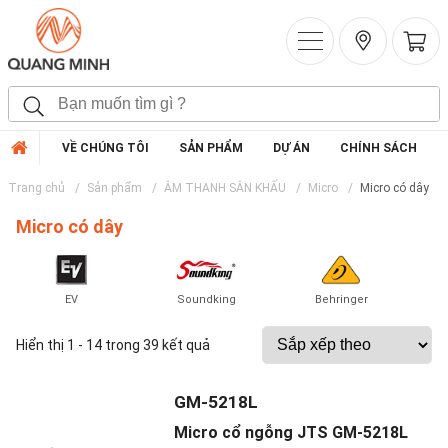
VỀ CHÚNG TÔI
SẢN PHẨM
DỰ ÁN
CHÍNH SÁCH
Trang chủ
Sản phẩm
ÂM THANH SÂN KHẤU
Micro
Micro có dây
Micro có dây
EV
Soundking
Behringer
Hiển thị 1 - 14 trong 39 kết quả
GM-5218L
Micro cổ ngỗng JTS GM-5218L