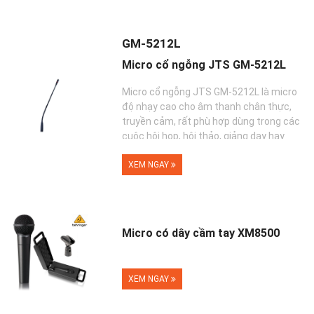
GM-5212L
Micro cổ ngỗng JTS GM-5212L
Micro cổ ngỗng JTS GM-5212L là micro
độ nhạy cao cho âm thanh chân thực,
truyền cảm, rất phù hợp dùng trong các
cuộc hội họp, hội thảo, giảng dạy hay
thuyết tr...
XEM NGAY
Micro có dây cầm tay XM8500
XEM NGAY