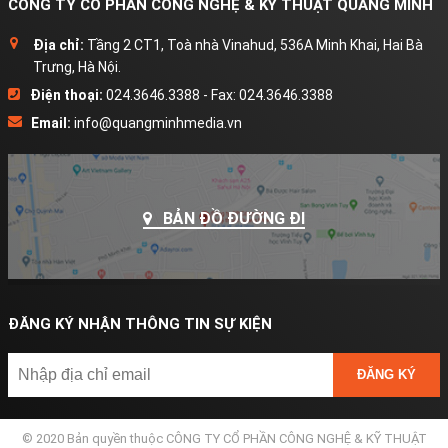
CÔNG TY CỔ PHẦN CÔNG NGHỆ & KỸ THUẬT QUANG MINH
Địa chỉ:
Tầng 2 CT1, Toà nhà Vinahud, 536A Minh Khai, Hai Bà
Trưng, Hà Nội.
Điện thoại:
024.3646.3388 - Fax: 024.3646.3388
Email:
info@quangminhmedia.vn
BẢN ĐỒ ĐƯỜNG ĐI
ĐĂNG KÝ NHẬN THÔNG TIN SỰ KIỆN
ĐĂNG KÝ
© 2020 Bản quyền thuộc CÔNG TY CỔ PHẦN CÔNG NGHỆ & KỸ THUẬT