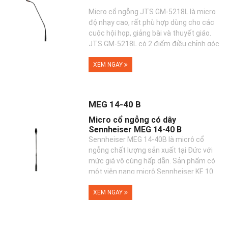
Micro cổ ngỗng JTS GM-5218L là micro
độ nhạy cao, rất phù hợp dùng cho các
cuộc hội họp, giảng bài và thuyết giáo.
JTS GM-5218L có 2 điểm điều chỉnh góc
độ c...
XEM NGAY
MEG 14-40 B
Micro cổ ngỗng có dây
Sennheiser MEG 14-40 B
Sennheiser MEG 14-40B là micrô cổ
ngỗng chất lượng sản xuất tại Đức với
mức giá vô cùng hấp dẫn. Sản phẩm có
một viên nang micrô Sennheiser KE 10
tích hợp v�...
XEM NGAY