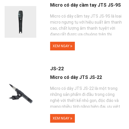
Micro có dây cầm tay JTS JS-9S
Micro có dây cầm tay JTS JS-9S là loại
micro ngưng tụ với hiệu suất âm thanh
cao, chất lượng âm thanh tuyệt vời
đang rất được ưa chuộng trên thị
trường hiệ...
XEM NGAY
JS-22
Micro có dây JTS JS-22
Micro có dây JTS JS-22 là một trong
những sản phẩm đi đầu trong công
nghệ với thiết kế nhỏ gọn, độc đáo và
mang nhiều tính năng hiện đại, ưu việt.
Nhờ v...
XEM NGAY