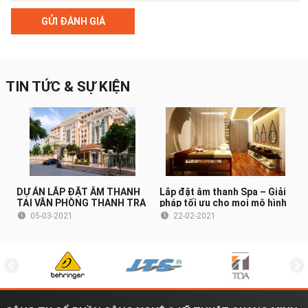
GỬI ĐÁNH GIÁ
TIN TỨC & SỰ KIỆN
DỰ ÁN LẮP ĐẶT ÂM THANH
Lắp đặt âm thanh Spa – Giải
TẠI VĂN PHÒNG THANH TRA
pháp tối ưu cho mọi mô hình
CHÍNH PHỦ (HÀ NỘI)
Spa
05-03-2021
22-02-2021