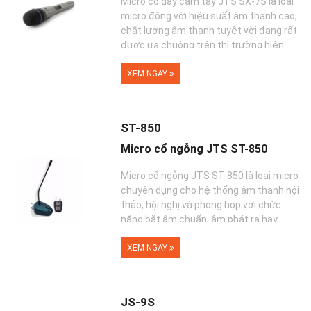
Micro có dây cầm tay JTS SX-7S là loại
micro động với hiệu suất âm thanh cao,
chất lượng âm thanh tuyệt vời đang rất
được ưa chuộng trên thị trường hiện
na...
XEM NGAY
ST-850
Micro cổ ngỗng JTS ST-850
Micro cổ ngỗng JTS ST-850 là loại micro
chuyên dụng cho hệ thống âm thanh hội
thảo, hội nghị và phòng họp với chức
năng bắt âm chuẩn, âm phát ra hay,
không bị...
XEM NGAY
JS-9S