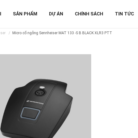
I
SẢN PHẨM
DỰ ÁN
CHÍNH SÁCH
TIN TỨC
iser
Micro cổ ngỗng Sennheiser MAT 133 -S B BLACK XLR3 PTT