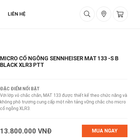
LIÊN HỆ
MICRO CỔ NGỖNG SENNHEISER MAT 133 -S B
BLACK XLR3 PTT
ĐẶC ĐIỂM NỔI BẬT
Với lớp vỏ chắc chắn, MAT 133 được thiết kế theo chức năng và
không phô trương cung cấp một nền tảng vững chắc cho micro
cổ ngỗng XLR3.
13.800.000 VNĐ
MUA NGAY