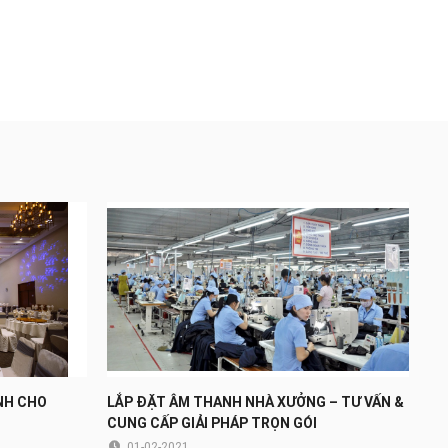
NH CHO
LẮP ĐẶT ÂM THANH NHÀ XƯỞNG – TƯ VẤN &
CUNG CẤP GIẢI PHÁP TRỌN GÓI
01-02-2021