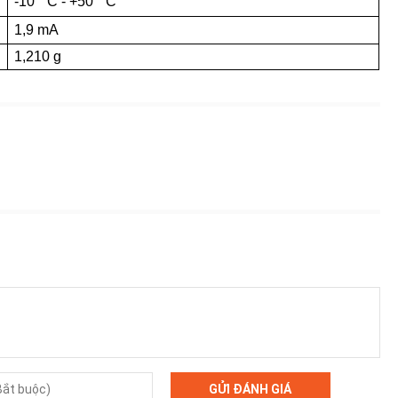
-10 ° C - +50 ° C
1,9 mA
1,210 g
GỬI ĐÁNH GIÁ