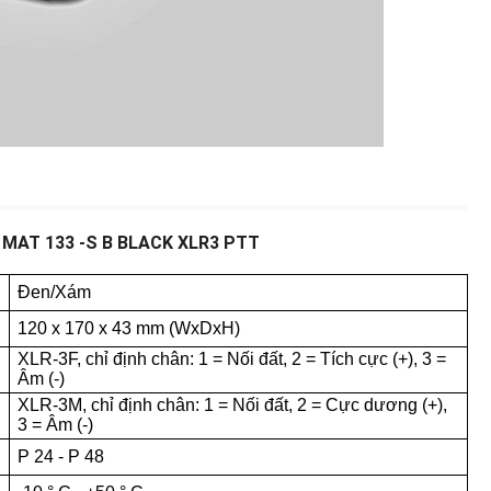
MAT 133 -S B BLACK XLR3 PTT
Đen/Xám
120 x 170 x 43 mm (WxDxH)
XLR-3F, ​​chỉ định chân: 1 = Nối đất, 2 = Tích cực (+), 3 =
Âm (-)
XLR-3M, chỉ định chân: 1 = Nối đất, 2 = Cực dương (+),
3 = Âm (-)
P 24 - P 48