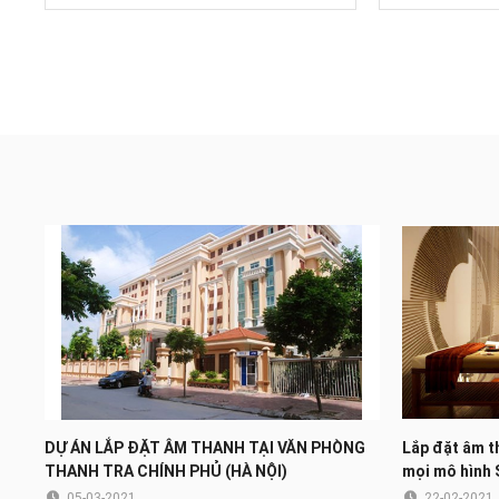
DỰ ÁN LẮP ĐẶT ÂM THANH TẠI VĂN PHÒNG
Lắp đặt âm t
THANH TRA CHÍNH PHỦ (HÀ NỘI)
mọi mô hình 
05-03-2021
22-02-2021