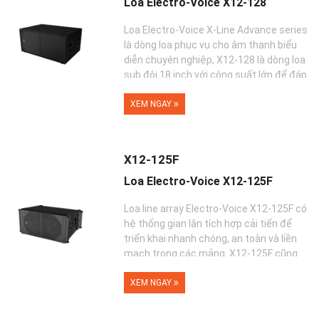
Loa Electro-Voice X12-128
Loa Electro-Voice X-Line Advance series
là dòng loa phục vụ cho âm thanh biểu
diễn chuyên nghiệp, X12-128 là dòng loa
sub đôi 18 inch với công suất lớn để đáp
ứng nhu c...
XEM NGAY
X12-125F
Loa Electro-Voice X12-125F
Loa line array Electro-Voice X12-125F có
hệ thống gian lận tích hợp cải tiến để
triển khai nhanh chóng, an toàn và liền
mạch trong các mảng. X12-125F cũng
có thể đư�...
XEM NGAY