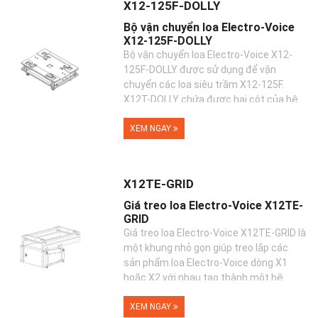
X12-125F-DOLLY
Bộ vận chuyển loa Electro-Voice
X12-125F-DOLLY
Bộ vận chuyển loa Electro-Voice X12-
125F-DOLLY được sử dụng để vận
chuyển các loa siêu trầm X12-125F.
X12T-DOLLY chứa được hai cột của hệ
thống loa X12-125F xế...
XEM NGAY
X12TE-GRID
Giá treo loa Electro-Voice X12TE-
GRID
Giá treo loa Electro-Voice X12TE-GRID là
một khung nhỏ gọn giúp treo lắp các
sản phẩm loa Electro-Voice dòng X1
hoặc X2 với nhau tạo thành một hệ
thống âm thanh chuyên ...
XEM NGAY