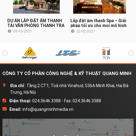
DỰ ÁN LẮP ĐẶT ÂM THANH
Lắp đặt âm thanh Spa – Giải
TẠI VĂN PHÒNG THANH TRA
pháp tối ưu cho mọi mô hình
CHÍNH PHỦ (HÀ NỘI)
Spa
05-03-2021
22-02-2021
CÔNG TY CỔ PHẦN CÔNG NGHỆ & KỸ THUẬT QUANG MINH
Địa chỉ:
Tầng 2 CT1, Toà nhà Vinahud, 536A Minh Khai, Hai Bà
Trưng, Hà Nội.
Điện thoại:
024.3646.3388 - Fax: 024.3646.3388
Email:
info@quangminhmedia.vn