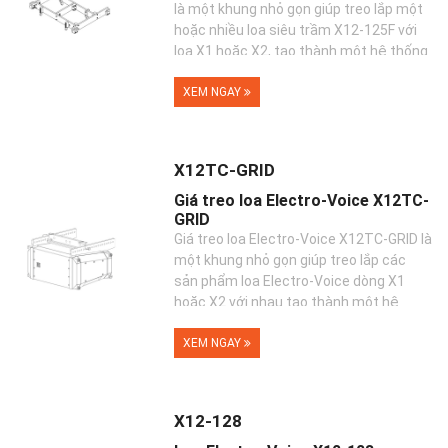
là một khung nhỏ gọn giúp treo lắp một
hoặc nhiều loa siêu trầm X12-125F với
loa X1 hoặc X2, tạo thành một hệ thống
âm thanh ch...
XEM NGAY
X12TC-GRID
Giá treo loa Electro-Voice X12TC-
GRID
Giá treo loa Electro-Voice X12TC-GRID là
một khung nhỏ gọn giúp treo lắp các
sản phẩm loa Electro-Voice dòng X1
hoặc X2 với nhau tạo thành một hệ
thống âm thanh chuyên ...
XEM NGAY
X12-128