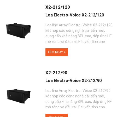
X2-212/120
Loa Electro-Voice X2-212/120
Loa line Array Electro -Voice X2-212/120
kết hợp các công nghệ cải tiến mới,
cung cấp khả năng SPL cao, đáp ứng HF
mở rộng và đầu ra LF tuyến tính cho
hiệu suất �...
XEM NGAY
X2-212/90
Loa Electro-Voice X2-212/90
Loa line Array Electro -Voice X2-212/90
kết hợp các công nghệ cải tiến mới,
cung cấp khả năng SPL cao, đáp ứng HF
mở rộng và đầu ra LF tuyến tính cho
hiệu suất â...