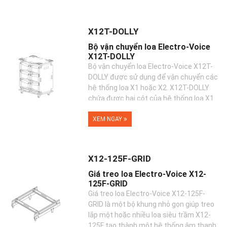
X12T-DOLLY
Bộ vận chuyển loa Electro-Voice
X12T-DOLLY
Bộ vận chuyển loa Electro-Voice X12T-
DOLLY được sử dụng để vận chuyển các
hệ thống loa X1 hoặc X2. X12T-DOLLY
chứa được hai cột của hệ thống loa X1
hoặc X2 ...
XEM NGAY
X12-125F-GRID
Giá treo loa Electro-Voice X12-
125F-GRID
Giá treo loa Electro-Voice X12-125F-
GRID là một bộ khung nhỏ gọn giúp treo
lắp một hoặc nhiều loa siêu trầm X12-
125F tạo thành một hệ thống âm thanh