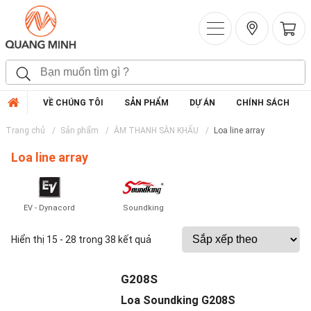
VỀ CHÚNG TÔI
SẢN PHẨM
DỰ ÁN
CHÍNH SÁCH
Trang chủ
Sản phẩm
ÂM THANH SÂN KHẤU
Loa line array
Loa line array
EV - Dynacord
Soundking
Hiển thị 15 - 28 trong 38 kết quả
G208S
Loa Soundking G208S