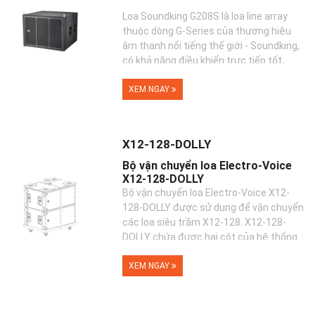
Loa Soundking G208S là loa line array
thuộc dòng G-Series của thương hiệu
âm thanh nổi tiếng thế giới - Soundking,
có khả năng điều khiển trực tiếp tốt,
trường âm...
XEM NGAY
X12-128-DOLLY
Bộ vận chuyển loa Electro-Voice
X12-128-DOLLY
Bộ vận chuyển loa Electro-Voice X12-
128-DOLLY được sử dụng để vận chuyển
các loa siêu trầm X12-128. X12-128-
DOLLY chứa được hai cột của hệ thống
loa X12-125F x�...
XEM NGAY