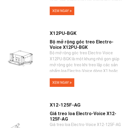
chuyên nghiệp, b...
XEM NGAY
X12PU-BGK
Bộ mở rộng góc treo Electro-
Voice X12PU-BGK
Bộ mở rộng góc treo Electro-Voice
X12PU-BGK là một khung nhỏ gọn giúp
mở rộng góc treo khi treo lắp các sản
phẩm loa Electro-Voice dòng X1 hoặc
X2 với nhau tạo thành...
XEM NGAY
X12-125F-AG
Giá treo loa Electro-Voice X12-
125F-AG
Giá treo loa Electro-Voice X12-125F-AG