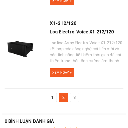
XEM NGAY
X1-212/120
Loa Electro-Voice X1-212/120
Loa line Array Electro-Voice X1-212/120
kết hợp các công nghệ cải tiến mới và
các tính năng tiết kiệm thời gian để cải
thiện trạng thái tăng cường âm thanh
cao c...
XEM NGAY
1
2
3
0
BÌNH LUẬN ĐÁNH GIÁ