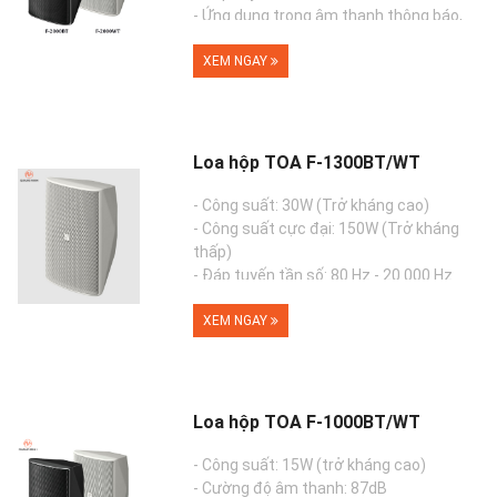
- Ứng dụng trong âm thanh thông báo,
phát nhạc nền
- Dễ dàng thay đổi từ trở ...
XEM NGAY
Loa hộp TOA F-1300BT/WT
- Công suất: 30W (Trở kháng cao)
- Công suất cực đại: 150W (Trở kháng
thấp)
- Đáp tuyến tần số: 80 Hz - 20.000 Hz
- Cường độ âm thanh (1W, 1m): 90dB
- 2 phiên b�...
XEM NGAY
Loa hộp TOA F-1000BT/WT
- Công suất: 15W (trở kháng cao)
- Cường độ âm thanh: 87dB