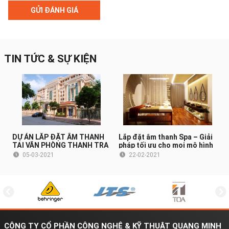
GỬI ĐÁNH GIÁ
TIN TỨC & SỰ KIỆN
DỰ ÁN LẮP ĐẶT ÂM THANH
Lắp đặt âm thanh Spa – Giải
TẠI VĂN PHÒNG THANH TRA
pháp tối ưu cho mọi mô hình
CHÍNH PHỦ (HÀ NỘI)
Spa
05-03-2021
22-02-2021
CÔNG TY CỔ PHẦN CÔNG NGHỆ & KỸ THUẬT QUANG MINH