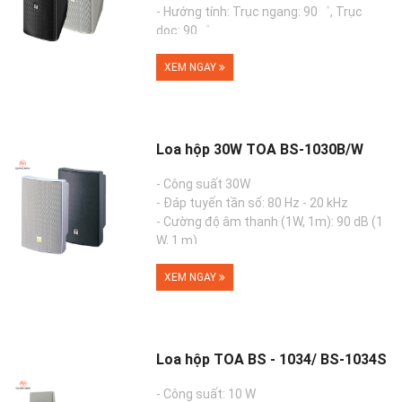
- Hướng tính: Trục ngang: 90゜, Trục
dọc: 90゜
- Màu sắc: Đen (F-1000BT), Trắng (F-
1000WT)
XEM NGAY
- Cam kết ch�...
Loa hộp 30W TOA BS-1030B/W
- Công suất 30W
- Đáp tuyến tần số: 80 Hz - 20 kHz
- Cường độ âm thanh (1W, 1m): 90 dB (1
W, 1 m)
- Có thể thay đổi trở kháng từ trở kháng
cao xuống trở kháng t...
XEM NGAY
Loa hộp TOA BS - 1034/ BS-1034S
- Công suất: 10 W