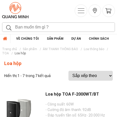
VỀ CHÚNG TÔI
SẢN PHẨM
DỰ ÁN
CHÍNH SÁCH
Trang chủ
Sản phẩm
ÂM THANH THÔNG BÁO
Loa thông báo
TOA
Loa hộp
Loa hộp
Hiển thị 1 - 7 trong 7 kết quả
Loa hộp TOA F-2000WT/BT
- Công suất: 60W
- Cường độ âm thanh: 92dB
- Đáp tuyến tần số: 65Hz- 20.000 Hz