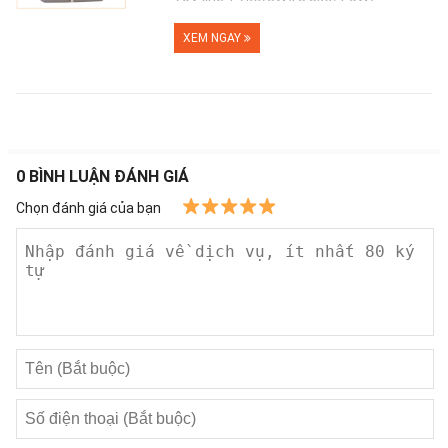
- Cường độ âm thanh(1W,1m): 91dB
- Đáp tuyến tần số: 120~15,000Hz
XEM NGAY
0
BÌNH LUẬN ĐÁNH GIÁ
Chọn đánh giá của bạn