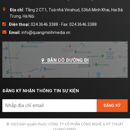
Địa chỉ:
Tầng 2 CT1, Toà nhà Vinahud, 536A Minh Khai, Hai Bà
Trưng, Hà Nội.
Điện thoại:
024.3646.3388 - Fax: 024.3646.3388
Email:
info@quangminhmedia.vn
BẢN ĐỒ ĐƯỜNG ĐI
ĐĂNG KÝ NHẬN THÔNG TIN SỰ KIỆN
ĐĂNG KÝ
© 2020 Bản quyền thuộc CÔNG TY CỔ PHẦN CÔNG NGHỆ & KỸ THUẬT
QUANG MINH.