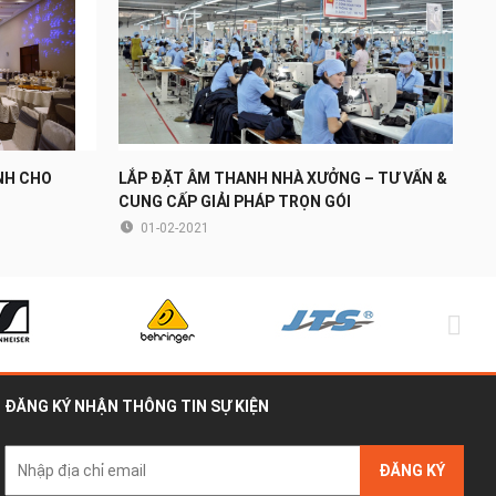
NH CHO
LẮP ĐẶT ÂM THANH NHÀ XƯỞNG – TƯ VẤN &
CUNG CẤP GIẢI PHÁP TRỌN GÓI
01-02-2021
ĐĂNG KÝ NHẬN THÔNG TIN SỰ KIỆN