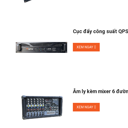
Cục đẩy công suất QP
XEM NGAY
Âm ly kèm mixer 6 đườ
XEM NGAY