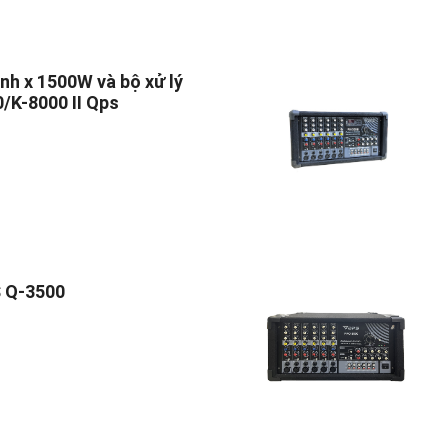
nh x 1500W và bộ xử lý
0/K-8000 II Qps
 Q-3500