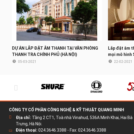
DỰ ÁN LẮP ĐẶT ÂM THANH TẠI VĂN PHÒNG
Lắp đặt âm t
THANH TRA CHÍNH PHỦ (HÀ NỘI)
mọi mô hình 
05-03-2021
22-02-2021
CÔNG TY CỔ PHẦN CÔNG NGHỆ & KỸ THUẬT QUANG MINH
Địa chỉ:
Tầng 2 CT1, Toà nhà Vinahud, 536A Minh Khai, Hai Bà
Trưng, Hà Nội.
Điện thoại:
024.3646.3388 - Fax: 024.3646.3388