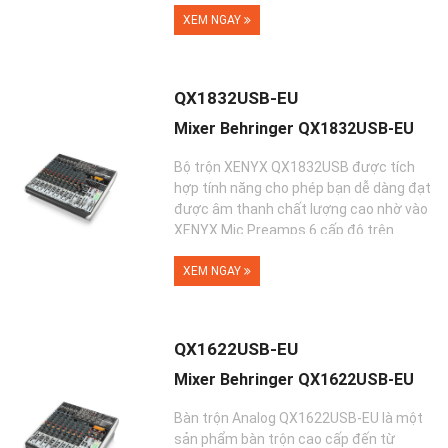
bạn kết hợp với nhau và �...
XEM NGAY
QX1832USB-EU
Mixer Behringer QX1832USB-EU
Bộ trộn XENYX QX1832USB được tích
hợp tính năng cho phép bạn dễ dàng đạt
được âm thanh chất lượng cao nhờ vào
XENYX Mic Preamps 6 cấp độ trên
boong của nó v...
XEM NGAY
QX1622USB-EU
Mixer Behringer QX1622USB-EU
Bàn trộn Analog QX1622USB-EU là một
sản phẩm bàn trộn cao cấp đến từ