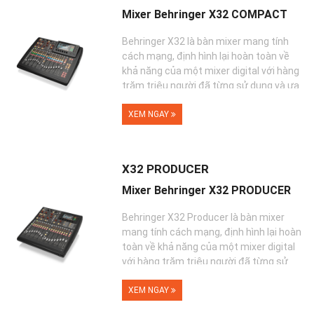
Mixer Behringer X32 COMPACT
Behringer X32 là bàn mixer mang tính
cách mạng, định hình lại hoàn toàn về
khả năng của một mixer digital với hàng
trăm triệu người đã từng sử dụng và ưa
thí...
XEM NGAY
X32 PRODUCER
Mixer Behringer X32 PRODUCER
Behringer X32 Producer là bàn mixer
mang tính cách mạng, định hình lại hoàn
toàn về khả năng của một mixer digital
với hàng trăm triệu người đã từng sử
dụng và...
XEM NGAY