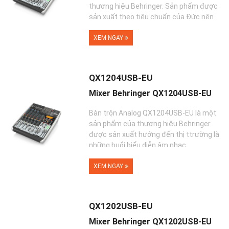
thương hiệu Behringer. Sản phẩm được
sản xuất theo tiêu chuẩn của Đức nên
đáp �...
XEM NGAY
QX1204USB-EU
Mixer Behringer QX1204USB-EU
Bàn trộn Analog QX1204USB-EU là một
sản phẩm của thương hiệu Behringer
được sản xuất hướng đến thị ttrường là
những buổi biểu diễn âm nhạc ...
XEM NGAY
QX1202USB-EU
Mixer Behringer QX1202USB-EU