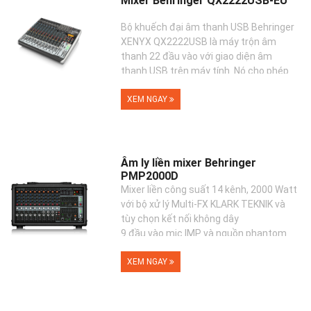
Mixer Behringer QX2222USB-EU
Bộ khuếch đại âm thanh USB Behringer
XENYX QX2222USB là máy trộn âm
thanh 22 đầu vào với giao diện âm
thanh USB trên máy tính. Nó cho phép
bạn kết hợp với nhau và �...
XEM NGAY
Âm ly liền mixer Behringer
PMP2000D
Mixer liền công suất 14 kênh, 2000 Watt
với bộ xử lý Multi-FX KLARK TEKNIK và
tùy chọn kết nối không dây
9 đầu vào mic IMP và nguồn phantom
+48V cho các micro tụ đi�...
XEM NGAY