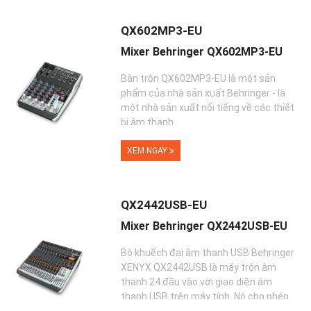
QX602MP3-EU
Mixer Behringer QX602MP3-EU
Bàn trộn QX602MP3-EU là một sản
phẩm của nhà sản xuất Behringer - là
một nhà sản xuất nổi tiếng về các thiết
bị âm thanh.
XEM NGAY
QX2442USB-EU
Mixer Behringer QX2442USB-EU
Bộ khuếch đại âm thanh USB Behringer
XENYX QX2442USB là máy trộn âm
thanh 24 đầu vào với giao diện âm
thanh USB trên máy tính. Nó cho phép