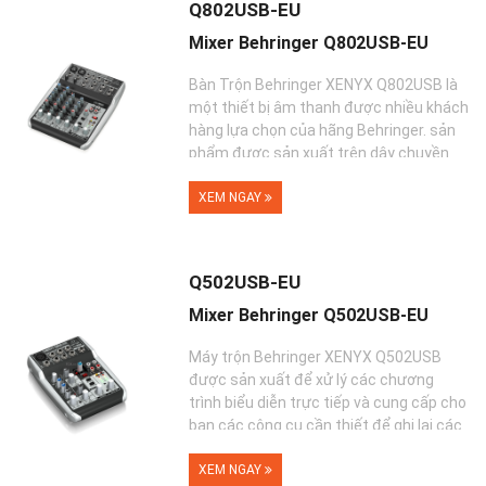
Q802USB-EU
Mixer Behringer Q802USB-EU
Bàn Trộn Behringer XENYX Q802USB là
một thiết bị âm thanh được nhiều khách
hàng lựa chọn của hãng Behringer. sản
phẩm được sản xuất trên dây chuyền
công ngh�...
XEM NGAY
Q502USB-EU
Mixer Behringer Q502USB-EU
Máy trộn Behringer XENYX Q502USB
được sản xuất để xử lý các chương
trình biểu diễn trực tiếp và cung cấp cho
bạn các công cụ cần thiết để ghi lại các
b�...
XEM NGAY