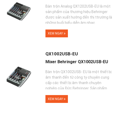
Bàn trộn Analog QX1202USB-EU là một
sản phẩm của thương hiệu Behringer
được sản xuất hướng đến thị ttrường là
những buổi biểu diễn âm nhạc ...
XEM NGAY
QX1002USB-EU
Mixer Behringer QX1002USB-EU
Bàn trộn QX1002USB- EU là một thiết bị
âm thanh đến từ công ty chuyên cung
cấp các thiết bị âm thanh chuyên
nghiệp của Đức Behringer. Sản phẩm
này ...
XEM NGAY