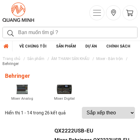
VỀ CHÚNG TÔI
SẢN PHẨM
DỰ ÁN
CHÍNH SÁCH
Trang chủ
Sản phẩm
ÂM THANH SÂN KHẤU
Mixer - Bàn trộn
Behringer
Behringer
Mixer Analog
Mixer Digital
Hiển thị 1 - 14 trong 26 kết quả
QX2222USB-EU