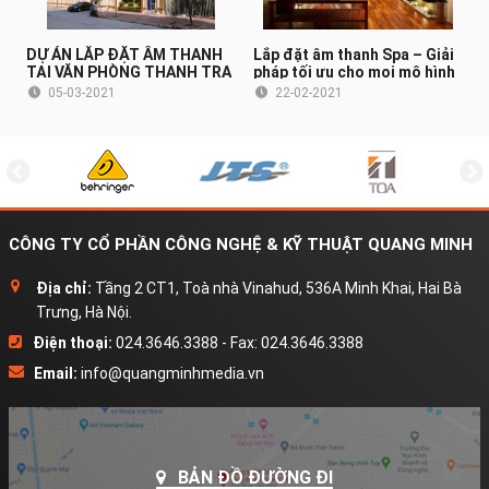
DỰ ÁN LẮP ĐẶT ÂM THANH
Lắp đặt âm thanh Spa – Giải
TẠI VĂN PHÒNG THANH TRA
pháp tối ưu cho mọi mô hình
CHÍNH PHỦ (HÀ NỘI)
Spa
05-03-2021
22-02-2021
CÔNG TY CỔ PHẦN CÔNG NGHỆ & KỸ THUẬT QUANG MINH
Địa chỉ:
Tầng 2 CT1, Toà nhà Vinahud, 536A Minh Khai, Hai Bà
Trưng, Hà Nội.
Điện thoại:
024.3646.3388 - Fax: 024.3646.3388
Email:
info@quangminhmedia.vn
BẢN ĐỒ ĐƯỜNG ĐI