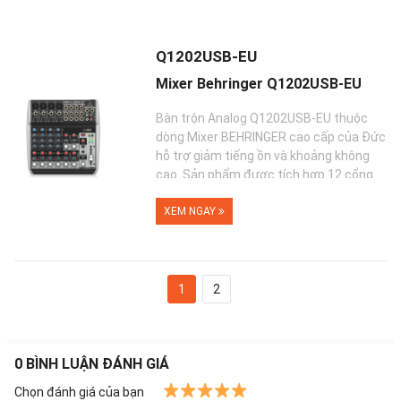
Q1202USB-EU
Mixer Behringer Q1202USB-EU
Bàn trộn Analog Q1202USB-EU thuộc
dòng Mixer BEHRINGER cao cấp của Đức
hỗ trợ giảm tiếng ồn và khoảng không
cao. Sản phẩm được tích hợp 12 cổng
vào với 4 mic...
XEM NGAY
1
2
0
BÌNH LUẬN ĐÁNH GIÁ
Chọn đánh giá của bạn