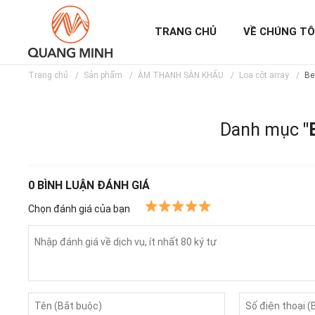
TRANG CHỦ
VỀ CHÚNG TÔ
Trang chủ
Sản phẩm
ÂM THANH SÂN KHẤU
Loa cột array
Be
Danh mục
"
0
BÌNH LUẬN ĐÁNH GIÁ
Chọn đánh giá của bạn