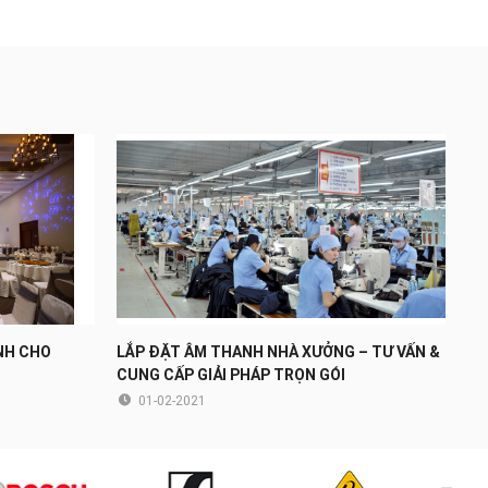
NH CHO
LẮP ĐẶT ÂM THANH NHÀ XƯỞNG – TƯ VẤN &
CUNG CẤP GIẢI PHÁP TRỌN GÓI
01-02-2021