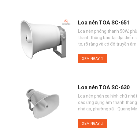
Loa nén TOA SC-651
Loa nén phóng thanh 50W, phù
thanh thông báo tại địa điểm 
to, rõ ràng và có độ truyền âm 
XEM NGAY
Loa nén TOA SC-630
Loa nén phản xạ hình chữ nhậ
các ứng dụng âm thanh thông b
nhà ga, phường xã... Quang Min
XEM NGAY