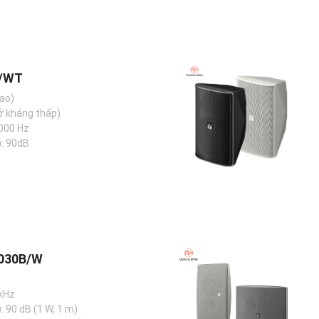
T/WT
ao)
ở kháng thấp)
.000 Hz
: 90dB
1030B/W
 kHz
 90 dB (1 W, 1 m)