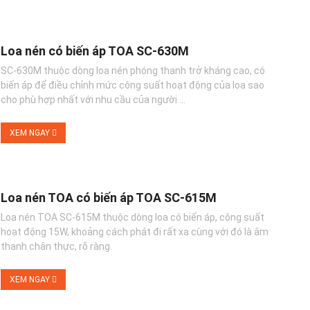
Loa nén có biến áp TOA SC-630M
SC-630M thuộc dòng loa nén phóng thanh trở kháng cao, có
biến áp để điều chỉnh mức công suất hoạt động của loa sao
cho phù hợp nhất với nhu cầu của người ...
XEM NGAY
Loa nén TOA có biến áp TOA SC-615M
Loa nén TOA SC-615M thuộc dòng loa có biến áp, công suất
hoạt động 15W, khoảng cách phát đi rất xa cùng với đó là âm
thanh chân thực, rõ ràng.
XEM NGAY