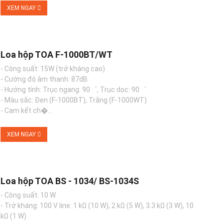
XEM NGAY
Loa hộp TOA F-1000BT/WT
- Công suất: 15W (trở kháng cao)
- Cường độ âm thanh: 87dB
- Hướng tính: Trục ngang: 90゜, Trục dọc: 90゜
- Màu sắc: Đen (F-1000BT), Trắng (F-1000WT)
- Cam kết ch�...
XEM NGAY
Loa hộp TOA BS - 1034/ BS-1034S
- Công suất: 10 W
- Trở kháng: 100 V line: 1 kΩ (10 W), 2 kΩ (5 W), 3.3 kΩ (3 W), 10
kΩ (1 W)