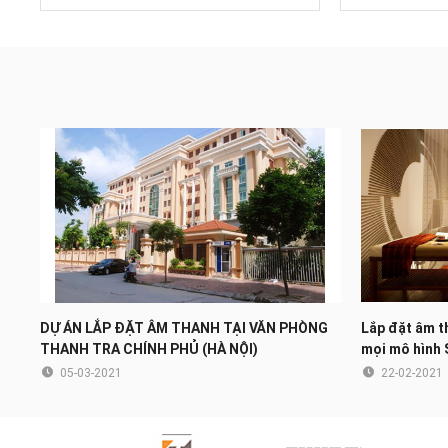
DỰ ÁN LẮP ĐẶT ÂM THANH TẠI VĂN PHÒNG
Lắp đặt âm t
THANH TRA CHÍNH PHỦ (HÀ NỘI)
mọi mô hình 
05-03-2021
22-02-2021