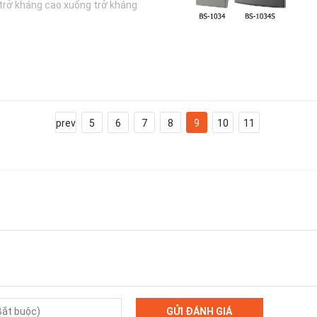
 trở kháng cao xuống trở kháng
prev
5
6
7
8
9
10
11
GỬI ĐÁNH GIÁ