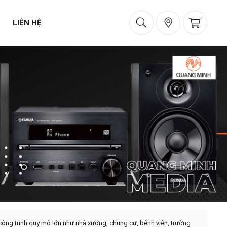
LIÊN HỆ
ông trình quy mô lớn như nhà xưởng, chung cư, bệnh viện, trường