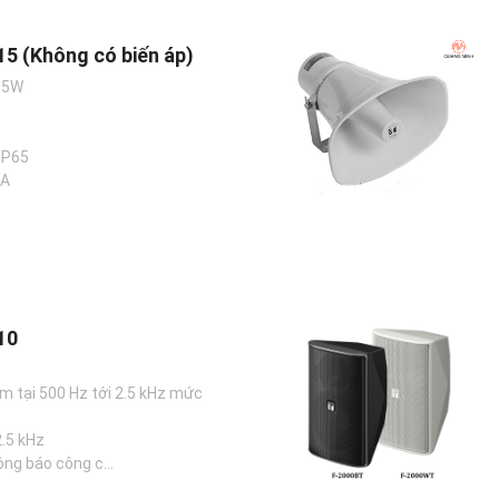
5 (Không có biến áp)
15W
IP65
OA
10
 m tại 500 Hz tới 2.5 kHz mức
2.5 kHz
ng báo công c...