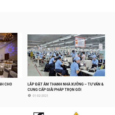
NH CHO
LẮP ĐẶT ÂM THANH NHÀ XƯỞNG – TƯ VẤN &
CUNG CẤP GIẢI PHÁP TRỌN GÓI
01-02-2021