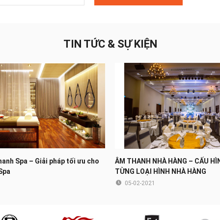
TIN TỨC & SỰ KIỆN
hanh Spa – Giải pháp tối ưu cho
ÂM THANH NHÀ HÀNG – CẤU HÌ
Spa
TỪNG LOẠI HÌNH NHÀ HÀNG
05-02-2021