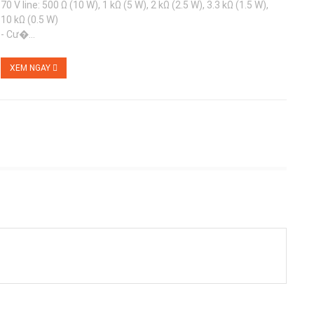
70 V line: 500 Ω (10 W), 1 kΩ (5 W), 2 kΩ (2.5 W), 3.3 kΩ (1.5 W),
10 kΩ (0.5 W)
- Cư�...
XEM NGAY