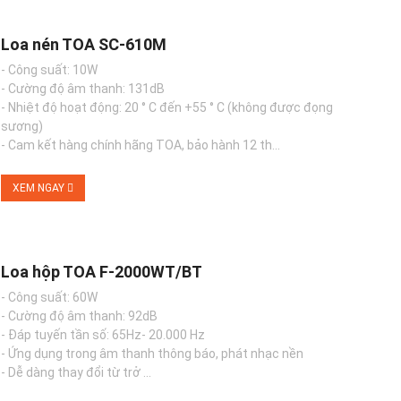
Loa nén TOA SC-610M
- Công suất: 10W
- Cường độ âm thanh: 131dB
- Nhiệt độ hoạt động: 20 ° C đến +55 ° C (không được đọng
sương)
- Cam kết hàng chính hãng TOA, bảo hành 12 th...
XEM NGAY
Loa hộp TOA F-2000WT/BT
- Công suất: 60W
- Cường độ âm thanh: 92dB
- Đáp tuyến tần số: 65Hz- 20.000 Hz
- Ứng dụng trong âm thanh thông báo, phát nhạc nền
- Dễ dàng thay đổi từ trở ...