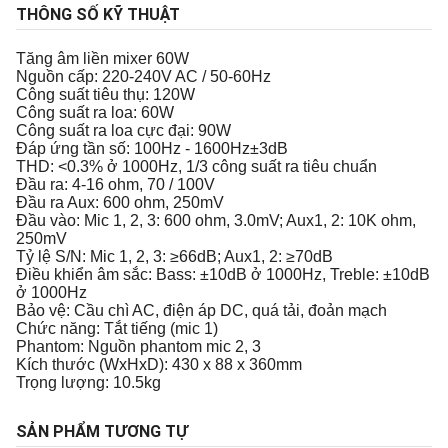
THÔNG SỐ KỸ THUẬT
Tăng âm liền mixer 60W
Nguồn cấp: 220-240V AC / 50-60Hz
Công suất tiêu thụ: 120W
Công suất ra loa: 60W
Công suất ra loa cực đại: 90W
Đáp ứng tần số: 100Hz - 1600Hz±3dB
THD: <0.3% ở 1000Hz, 1/3 công suất ra tiêu chuẩn
Đầu ra: 4-16 ohm, 70 / 100V
Đầu ra Aux: 600 ohm, 250mV
Đầu vào: Mic 1, 2, 3: 600 ohm, 3.0mV; Aux1, 2: 10K ohm,
250mV
Tỷ lệ S/N: Mic 1, 2, 3: ≥66dB; Aux1, 2: ≥70dB
Điều khiển âm sắc: Bass: ±10dB ở 1000Hz, Treble: ±10dB
ở 1000Hz
Bảo vệ: Cầu chì AC, điện áp DC, quá tải, đoản mạch
Chức năng: Tắt tiếng (mic 1)
Phantom: Nguồn phantom mic 2, 3
Kích thước (WxHxD): 430 x 88 x 360mm
Trọng lượng: 10.5kg
SẢN PHẨM TƯƠNG TỰ