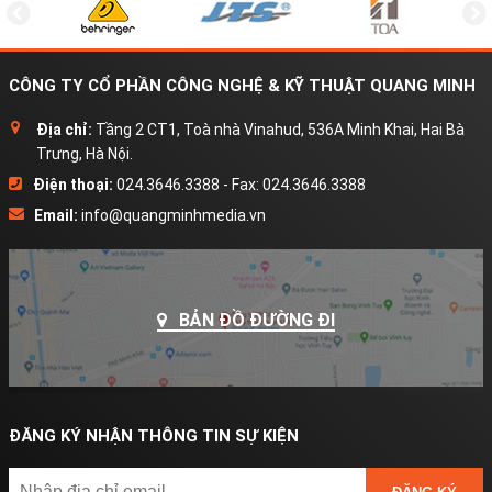
CÔNG TY CỔ PHẦN CÔNG NGHỆ & KỸ THUẬT QUANG MINH
Địa chỉ:
Tầng 2 CT1, Toà nhà Vinahud, 536A Minh Khai, Hai Bà
Trưng, Hà Nội.
Điện thoại:
024.3646.3388 - Fax: 024.3646.3388
Email:
info@quangminhmedia.vn
BẢN ĐỒ ĐƯỜNG ĐI
ĐĂNG KÝ NHẬN THÔNG TIN SỰ KIỆN