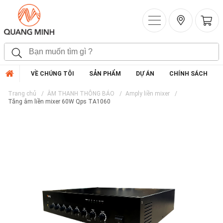
VỀ CHÚNG TÔI
SẢN PHẨM
DỰ ÁN
CHÍNH SÁCH
Trang chủ
ÂM THANH THÔNG BÁO
Amply liền mixer
Tăng âm liền mixer 60W Qps TA1060