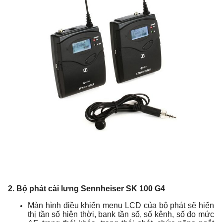
2. Bộ phát cài lưng Sennheiser SK 100 G4
Màn hình điều khiển menu LCD của bộ phát sẽ hiển
thị tần số hiện thời, bank tần số, số kênh, số đo mức