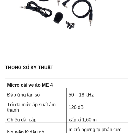
THÔNG SỐ KỸ THUẬT
Micro cài ve áo ME 4
Đáp ứng tần số
50 – 18 kHz
Tối đa mức áp suất âm
120 dB
thanh
Chiều dài cáp
xấp xỉ 1,60 m
micrô ngưng tụ phân cực
Nguyên lý đầu dò