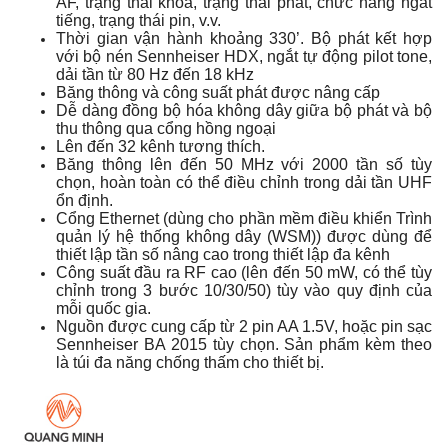
AF, trạng thái khóa, trạng thái phát, chức năng ngắt
tiếng, trạng thái pin, v.v.
Thời gian vận hành khoảng 330’. Bộ phát kết hợp
với bộ nén Sennheiser HDX, ngắt tự động pilot tone,
dải tần từ 80 Hz đến 18 kHz
Băng thông và công suất phát được nâng cấp
Dễ dàng đồng bộ hóa không dây giữa bộ phát và bộ
thu thông qua cổng hồng ngoại
Lên đến 32 kênh tương thích.
Băng thông lên đến 50 MHz với 2000 tần số tùy
chọn, hoàn toàn có thể điều chỉnh trong dải tần UHF
ổn định.
Cổng Ethernet (dùng cho phần mềm điều khiển Trình
quản lý hệ thống không dây (WSM)) được dùng để
thiết lập tần số nâng cao trong thiết lập đa kênh
Công suất đầu ra RF cao (lên đến 50 mW, có thể tùy
chỉnh trong 3 bước 10/30/50) tùy vào quy định của
mỗi quốc gia.
Nguồn được cung cấp từ 2 pin AA 1.5V, hoặc pin sạc
Sennheiser BA 2015 tùy chọn. Sản phẩm kèm theo
là túi đa năng chống thấm cho thiết bị.