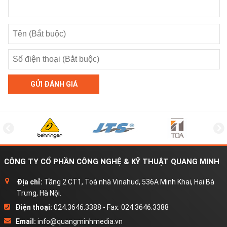
GỬI ĐÁNH GIÁ
CÔNG TY CỔ PHẦN CÔNG NGHỆ & KỸ THUẬT QUANG MINH
Địa chỉ:
Tầng 2 CT1, Toà nhà Vinahud, 536A Minh Khai, Hai Bà
Trưng, Hà Nội.
Điện thoại:
024.3646.3388 - Fax: 024.3646.3388
Email:
info@quangminhmedia.vn