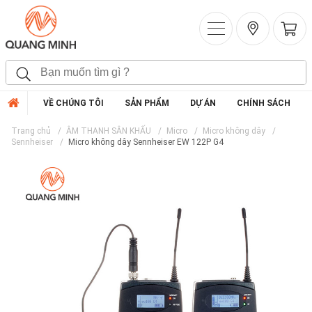
VỀ CHÚNG TÔI
SẢN PHẨM
DỰ ÁN
CHÍNH SÁCH
Trang chủ
ÂM THANH SÂN KHẤU
Micro
Micro không dây
Sennheiser
Micro không dây Sennheiser EW 122P G4