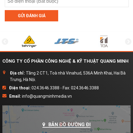
GỬI ĐÁNH GIÁ
CÔNG TY CỔ PHẦN CÔNG NGHỆ & KỸ THUẬT QUANG MINH
Địa chỉ:
Tầng 2 CT1, Toà nhà Vinahud, 536A Minh Khai, Hai Bà
Trưng, Hà Nội.
Điện thoại:
024.3646.3388 - Fax: 024.3646.3388
Email:
info@quangminhmedia.vn
BẢN ĐỒ ĐƯỜNG ĐI