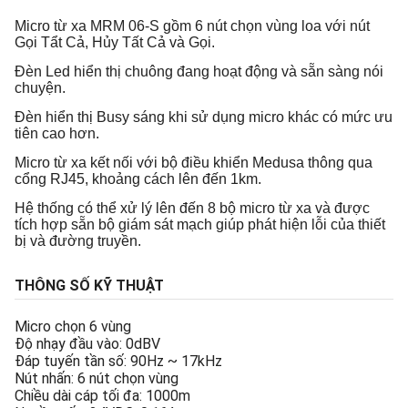
Micro t
ừ xa MRM 06-S gồm 6 nút chọn vùng loa với nút
Gọi Tẩt Cả, Hủy Tất Cả và Gọi.
Đèn Led hiển thị chuông đang hoạt động và sẵn sàng nói
chuyện.
Đèn hiển thị
Busy sáng khi s
ử dụng micro khác có mức ưu
tiên cao hơn.
Micro từ xa kết nối với bộ điều khiển Medusa thông qua
cổng RJ45, khoảng cách lên đến 1km.
Hệ thống có thể xử l
ý lên
đến 8 bộ micro từ xa và được
tích hợp sẵn bộ giám sát mạch giúp phát hiện lỗi của thiết
bị và đường truyền.
THÔNG SỐ KỸ THUẬT
Micro chọn 6 vùng
Độ nhạy đầu vào: 0dBV
Đáp tuyến tần số: 90Hz ~ 17kHz
Nút nhấn: 6 nút chọn vùng
Chiều dài cáp tối đa: 1000m