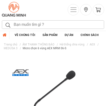
VỀ CHÚNG TÔI
SẢN PHẨM
DỰ ÁN
CHÍNH SÁCH
Trang chủ
ÂM THANH THÔNG BÁO
Hệ thống chia vùng
AEX
MEDUSA 3
Micro chọn 6 vùng AEX MRM 06-S