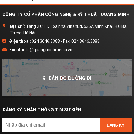
CÔNG TY CỔ PHẦN CÔNG NGHỆ & KỸ THUẬT QUANG MINH
Địa chỉ:
Tầng 2 CT1, Toà nhà Vinahud, 536A Minh Khai, Hai Bà
Trưng, Hà Nội.
Điện thoại:
024.3646.3388 - Fax: 024.3646.3388
Email:
info@quangminhmedia.vn
BẢN ĐỒ ĐƯỜNG ĐI
ĐĂNG KÝ NHẬN THÔNG TIN SỰ KIỆN
ĐĂNG KÝ