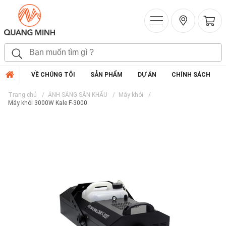
VỀ CHÚNG TÔI
SẢN PHẨM
DỰ ÁN
CHÍNH SÁCH
Trang chủ
ÁNH SÁNG SÂN KHẤU
Máy khói
Máy khói 3000W Kale F-3000