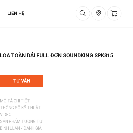
LIÊN HỆ
LOA TOÀN DẢI FULL ĐƠN SOUNDKING SPK815
TƯ VẤN
MÔ TẢ CHI TIẾT
THÔNG SỐ KỸ THUẬT
VIDEO
SẢN PHẨM TƯƠNG TỰ
BÌNH LUẬN / ĐÁNH GIÁ