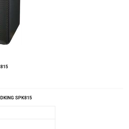
K815
DKING SPK815