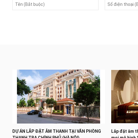
DỰ ÁN LẮP ĐẶT ÂM THANH TẠI VĂN PHÒNG
Lắp đặt âm t
THANH TRA CHÍNH PHỦ (HÀ NỘI)
mọi mô hình 