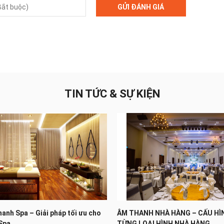
GỬI ĐÁNH GIÁ
TIN TỨC & SỰ KIỆN
hanh Spa – Giải pháp tối ưu cho
ÂM THANH NHÀ HÀNG – CẤU HÌ
Spa
TỪNG LOẠI HÌNH NHÀ HÀNG