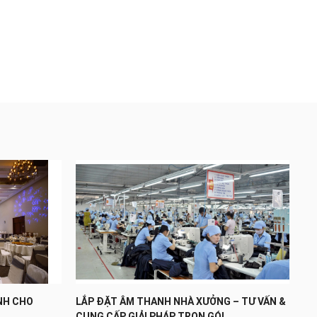
NH CHO
LẮP ĐẶT ÂM THANH NHÀ XƯỞNG – TƯ VẤN &
CUNG CẤP GIẢI PHÁP TRỌN GÓI