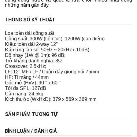
những năm gần đây.
THÔNG SỐ KỸ THUẬT
Loa toàn dải công suất
Công suất: 300W (liên tục), 1200W (cao điểm)
Kiểu: toàn dải 2-way 12”
Đáp ứng tần số: 50Hz ~ 20kHz (-10dB)
Độ nhạy (1W @ 1m): 96 dB:
Trở kháng danh nghĩa: 8Ω
Crossover: 2.5kHz;
LF: 12" MF / LF / Cuộn dây giọng nói 75mm
HF: Ti màng / 44mm
Góc mở (HxV): 90 ° x 60 °
Tối đa SPL: 127dB
Cân nặng: 24.5kg
Kích thước (WxHxD): 379 x 569 x 369 mm
SẢN PHẨM TƯƠNG TỰ
BÌNH LUẬN / ĐÁNH GIÁ