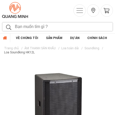
VỀ CHÚNG TÔI
SẢN PHẨM
DỰ ÁN
CHÍNH SÁCH
Trang chủ
ÂM THANH SÂN KHẤU
Loa toàn dải
Soundking
Loa Soundking HK12L