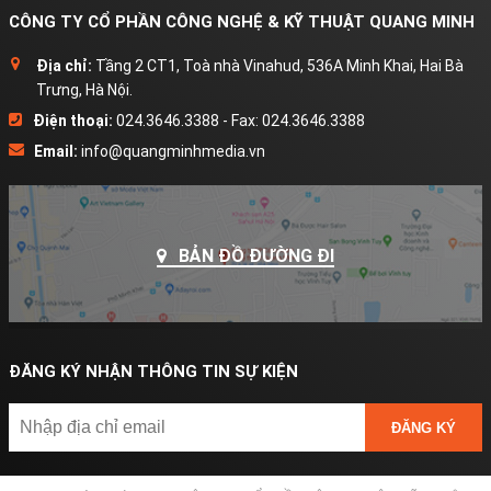
CÔNG TY CỔ PHẦN CÔNG NGHỆ & KỸ THUẬT QUANG MINH
Địa chỉ:
Tầng 2 CT1, Toà nhà Vinahud, 536A Minh Khai, Hai Bà
Trưng, Hà Nội.
Điện thoại:
024.3646.3388 - Fax: 024.3646.3388
Email:
info@quangminhmedia.vn
BẢN ĐỒ ĐƯỜNG ĐI
ĐĂNG KÝ NHẬN THÔNG TIN SỰ KIỆN
ĐĂNG KÝ