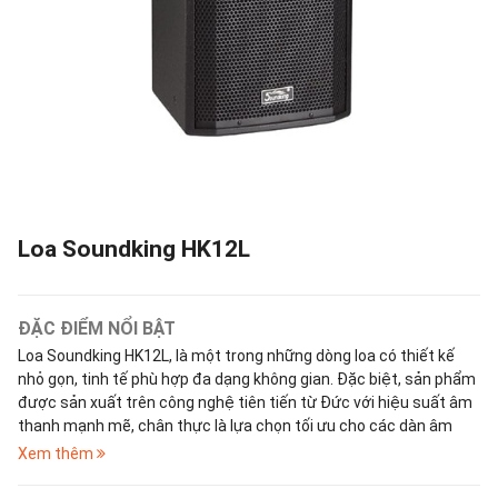
Loa Soundking HK12L
ĐẶC ĐIỂM NỔI BẬT
Loa Soundking HK12L, là một trong những dòng loa có thiết kế
nhỏ gọn, tinh tế phù hợp đa dạng không gian. Đặc biệt, sản phẩm
được sản xuất trên công nghệ tiên tiến từ Đức với hiệu suất âm
thanh mạnh mẽ, chân thực là lựa chọn tối ưu cho các dàn âm
thanh sân khấu, hội trường, phòng họp, quán cafe acoustic,
Xem thêm
phòng trà hát với nhau...