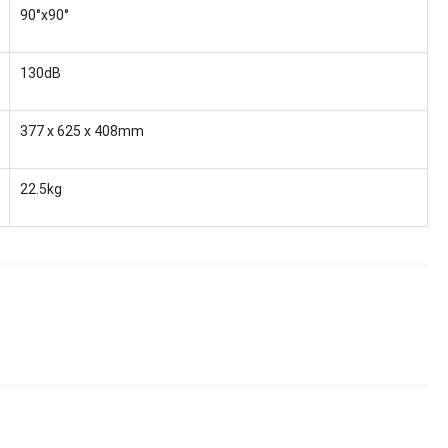
90°x90°
130dB
377 x 625 x 408mm
22.5kg