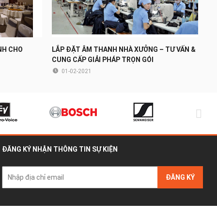
NH CHO
LẮP ĐẶT ÂM THANH NHÀ XƯỞNG – TƯ VẤN &
CUNG CẤP GIẢI PHÁP TRỌN GÓI
01-02-2021
ĐĂNG KÝ NHẬN THÔNG TIN SỰ KIỆN