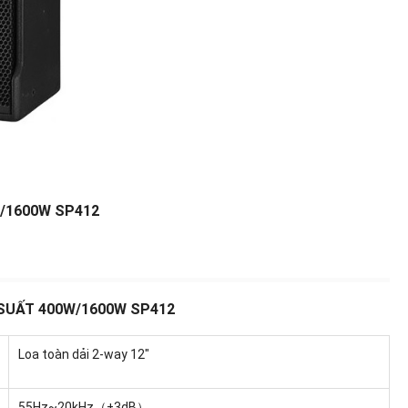
W/1600W SP412
SUẤT 400W/1600W SP412
Loa toàn dải 2-way 12"
55Hz~20kHz（±3dB）