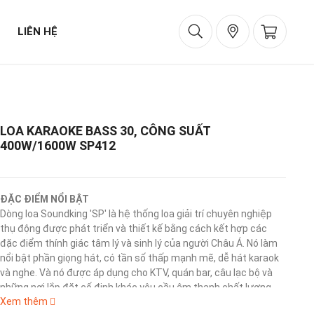
LIÊN HỆ
LOA KARAOKE BASS 30, CÔNG SUẤT
400W/1600W SP412
ĐẶC ĐIỂM NỔI BẬT
Dòng loa Soundking 'SP' là hệ thống loa giải trí chuyên nghiệp
thụ động được phát triển và thiết kế bằng cách kết hợp các
đặc điểm thính giác tâm lý và sinh lý của người Châu Á. Nó làm
nổi bật phần giọng hát, có tần số thấp mạnh mẽ, dễ hát karaok
và nghe. Và nó được áp dụng cho KTV, quán bar, câu lạc bộ và
những nơi lắp đặt cố định khác yêu cầu âm thanh chất lượng
Xem thêm
cao.