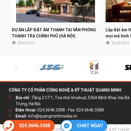
DỰ ÁN LẮP ĐẶT ÂM THANH TẠI VĂN PHÒNG
Lắp đặt âm t
THANH TRA CHÍNH PHỦ (HÀ NỘI)
mọi mô hình 
05-03-2021
22-02-2021
CÔNG TY CỔ PHẦN CÔNG NGHỆ & KỸ THUẬT QUANG MINH
Địa chỉ:
Tầng 2 CT1, Toà nhà Vinahud, 536A Minh Khai, Hai Bà
Trưng, Hà Nội.
Điện thoại:
024.3646.3388 - Fax: 024.3646.3388
Email:
info@quangminhmedia.vn
024.3646.3388
CHAT NGAY
© 2020 Bản quyền thuộc CÔNG TY CỔ PHẦN CÔNG NGHỆ & KỸ THUẬT QU