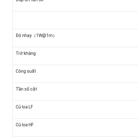
Độ nhạy（1W@1m）
Trở kháng
Công suất
Tần số cắt
Củ loa LF
Củ loa HF