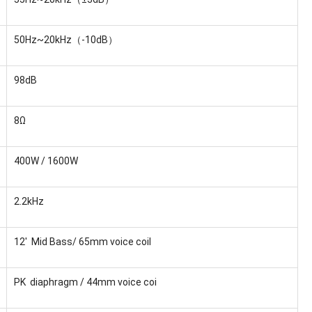
50Hz~20kHz（-10dB）
98dB
8Ω
400W / 1600W
2.2kHz
12' Mid Bass/ 65mm voice coil
PK diaphragm / 44mm voice coi