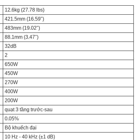
12.6kg (27.78 lbs)
421.5mm (16.59")
483mm (19.02")
88.1mm (3.47")
32dB
2
650W
450W
270W
400W
200W
quạt 3 tầng trước-sau
0.05%
Bộ khuếch đại
10 Hz - 40 kHz (±1 dB)