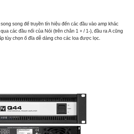
 song song để truyền tín hiệu đến các đầu vào amp khác
a các đầu nối của Nói (trên chân 1 + / 1-), đầu ra A cũng
cấp tùy chọn ổ đĩa dễ dàng cho các loa được lọc.