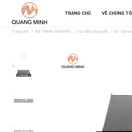
TRANG CHỦ
VỀ CHÚNG TÔ
Trang chủ
ÂM THANH SÂN KHẤU
Cục đẩy công suất
EV - Dynac