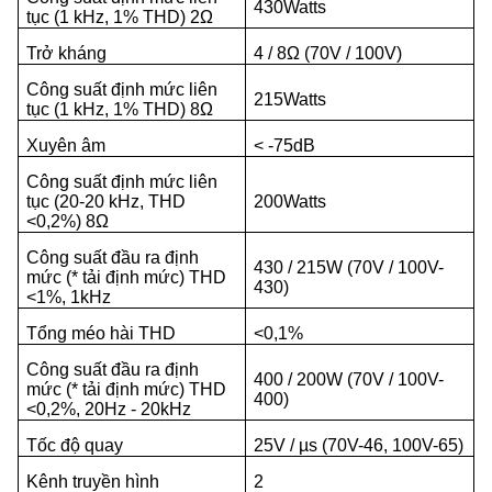
430Watts
tục (1 kHz, 1% THD) 2Ω
Trở kháng
4 / 8Ω (70V / 100V)
Công suất định mức liên
215Watts
tục (1 kHz, 1% THD) 8Ω
Xuyên âm
< -75dB
Công suất định mức liên
tục (20-20 kHz, THD
200Watts
<0,2%) 8Ω
Công suất đầu ra định
430 / 215W (70V / 100V-
mức (* tải định mức) THD
430)
<1%, 1kHz
Tổng méo hài THD
<0,1%
Công suất đầu ra định
400 / 200W (70V / 100V-
mức (* tải định mức) THD
400)
<0,2%, 20Hz - 20kHz
Tốc độ quay
25V / µs (70V-46, 100V-65)
Kênh truyền hình
2