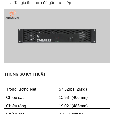
Tai giá tích hợp để gắn trực tiếp
THÔNG SỐ KỸ THUẬT
Trọng lượng Net
57,32lbs (26kg)
Chiều sâu
15,98 "(406mm)
Chiều rộng
19,02 "(483mm)