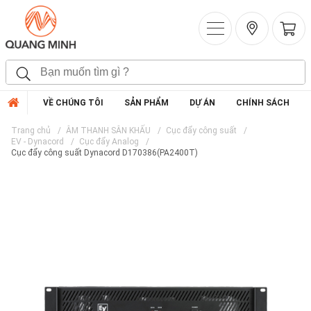
VỀ CHÚNG TÔI
SẢN PHẨM
DỰ ÁN
CHÍNH SÁCH
Trang chủ
ÂM THANH SÂN KHẤU
Cục đẩy công suất
EV - Dynacord
Cục đẩy Analog
Cục đẩy công suất Dynacord D170386(PA2400T)