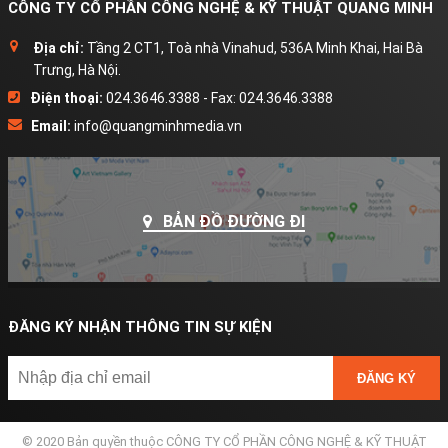
CÔNG TY CỔ PHẦN CÔNG NGHỆ & KỸ THUẬT QUANG MINH
Địa chỉ:
Tầng 2 CT1, Toà nhà Vinahud, 536A Minh Khai, Hai Bà
Trưng, Hà Nội.
Điện thoại:
024.3646.3388 - Fax: 024.3646.3388
Email:
info@quangminhmedia.vn
BẢN ĐỒ ĐƯỜNG ĐI
ĐĂNG KÝ NHẬN THÔNG TIN SỰ KIỆN
ĐĂNG KÝ
© 2020 Bản quyền thuộc CÔNG TY CỔ PHẦN CÔNG NGHỆ & KỸ THUẬT