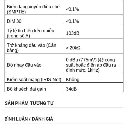
Biến dạng xuyên điều chế
<0,1%
(SMPTE)
DIM 30
<0,1%
Tỷ lệ tín hiệu trên nhiễu
103dB
(trọng số A)
Trở kháng đầu vào (Cân
> 20kΩ
bằng)
0 dBu (775mV) (@ công
Độ nhạy đầu vào
suất hoặc điện áp đầu ra
định mức, 1kHz)
Kiểm soát mạng (IRIS-Net)
Không
Bộ khuếch đại gain
34dB
SẢN PHẨM TƯƠNG TỰ
BÌNH LUẬN / ĐÁNH GIÁ