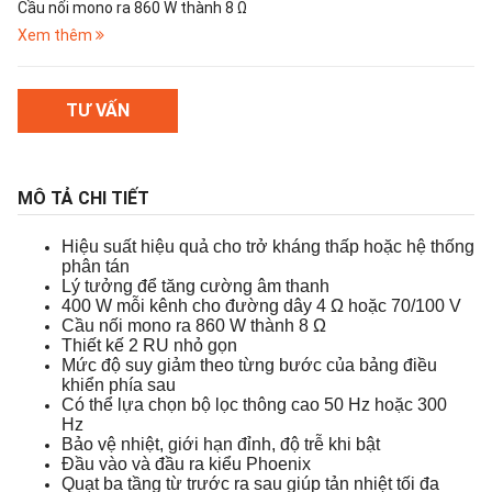
Cầu nối mono ra 860 W thành 8 Ω
Thiết kế 2 RU nhỏ gọn
Xem thêm
TƯ VẤN
MÔ TẢ CHI TIẾT
Hiệu suất hiệu quả cho trở kháng thấp hoặc hệ thống
phân tán
Lý tưởng để tăng cường âm thanh
400 W mỗi kênh cho đường dây 4 Ω hoặc 70/100 V
Cầu nối mono ra 860 W thành 8 Ω
Thiết kế 2 RU nhỏ gọn
Mức độ suy giảm theo từng bước của bảng điều
khiển phía sau
Có thể lựa chọn bộ lọc thông cao 50 Hz hoặc 300
Hz
Bảo vệ nhiệt, giới hạn đỉnh, độ trễ khi bật
Đầu vào và đầu ra kiểu Phoenix
Quạt ba tầng từ trước ra sau giúp tản nhiệt tối đa