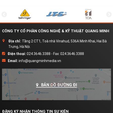
CÔNG TY CỔ PHẦN CÔNG NGHỆ & KỸ THUẬT QUANG MINH
Địa chỉ:
Tầng 2 CT1, Toà nhà Vinahud, 536A Minh Khai, Hai Bà
Trưng, Hà Nội.
Điện thoại:
024.3646.3388 - Fax: 024.3646.3388
Email:
info@quangminhmedia.vn
BẢN ĐỒ ĐƯỜNG ĐI
ĐĂNG KÝ NHẬN THÔNG TIN SỰ KIỆN