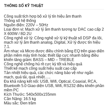
THÔNG SỐ KỸ THUẬT
Công suất tích hợp bộ xử lý tín hiệu âm thanh
Thông số hệ thống
Nguồn điện: 220V – 50Hz
Loại đơn vị: Mạch xử lý âm thanh tương tự DAC cao cấp 2
X 600W / 8Ω 2U
Công nghệ xử lý: Công nghệ xử lý kỹ thuật số DSP đa lõi,
mạch xử lý âm thanh analog, Digital, Xử lý được tín hiệu
7.1.
Âm nhạc và Micro được điều chỉnh bằng EQ trên giao diện
phần mềm máy tính hoặc thiết lập cực nhanh bằng điều
khiển tăng giảm: BASS – MID – TREBLE
Công nghệ chống hú rít cực kỳ tốt và hiệu quả
Thiết kế mạch công suất hiệu suất cao cấp
Tản nhiệt hiệu quả, các chức năng bảo vệ như ngắn
mạch, quá tải, quá nhiệt…..
Đa khả năng kết nối: USB, Wifi, Optical, Coaxial, RCA,
Bluetooth 5.0 Giao diện USB, Wifi, RS232 điều khiển phần
mềm PC
Kích Thước: 540x500x155mm
Cân Nặng: 16.5 kg
Màu sắc: Đen trầm